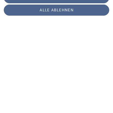
Details
ALLE ABLEHNEN
Kletterausfahrt für selbständige Kletterer in der
fränkischen Schweiz
02.07.2026
Organisation
Frank Söder
Details
Kletterausfahrt nach Arco, für selbständige Kletterer,
GT
11.09.2026
Organisation
Frank Söder
Details