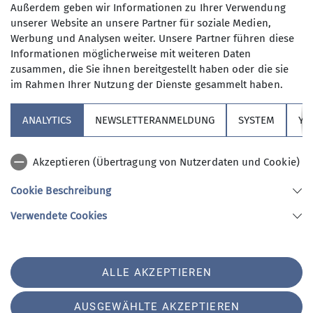
Außerdem geben wir Informationen zu Ihrer Verwendung
09.10.2025
unserer Website an unsere Partner für soziale Medien,
Organisation
Monika Strauß
Werbung und Analysen weiter. Unsere Partner führen diese
Informationen möglicherweise mit weiteren Daten
zusammen, die Sie ihnen bereitgestellt haben oder die sie
Details
im Rahmen Ihrer Nutzung der Dienste gesammelt haben.
Aufbaukurs Sportklettern - Vorstieg
ANALYTICS
NEWSLETTERANMELDUNG
SYSTEM
YO
02.11.2025
Organisation
Monika Strauß
Akzeptieren (Übertragung von Nutzerdaten und Cookie)
Cookie Beschreibung
Details
Verwendete Cookies
Ausbildung - Klettersteigkurs für Anfänger, FT, A/B –
C/D
ALLE AKZEPTIEREN
15.04.2026
Organisation
Tobias Jung
AUSGEWÄHLTE AKZEPTIEREN