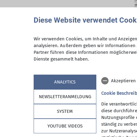
1894: Gründung der Sektion
Diese Website verwendet Cook
Nördlingen
1898: Beginn des Baus der Nördlinger
Wir verwenden Cookies, um Inhalte und Anzeigen 
Hütte
analysieren. Außerdem geben wir Informationen 
Partner führen diese Informationen möglicherwei
1925: zum ersten Mal wird eine Frau
Dienste gesammelt haben.
Mitglied der Sektion
Akzeptieren
ANALYTICS
Cookie Beschrei
NEWSLETTERANMELDUNG
Die verantwortli
1973: die Materialseilbahn wird
diese durchführe
SYSTEM
fertiggestellt
Nutzungsprofile e
ständig zu verbes
YOUTUBE VIDEOS
1975 - 1978: Neubau der Nördlinger
zur Nutzeranalys