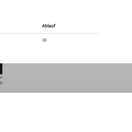
2012: Sportgaststätte an der Berger
Wiese wird als neues Vereinsheim
übernommen
Ablauf
2019: 125-Jahrfeier der Sektion
Nördlingen
30
2023: 125 Jahre Nördlinger Hütte
ch
Sektion Nördlingen des