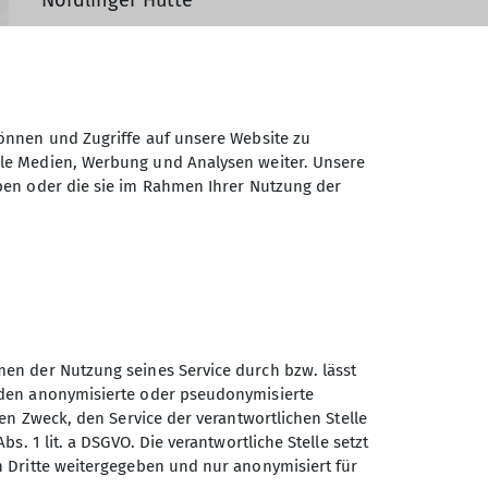
1945: der Alpenverein wird verboten,
die Hütte wird enteignet
1948: Neugründung des Vereins, mit
önnen und Zugriffe auf unsere Website zu
einer Jugendgruppe
ale Medien, Werbung und Analysen weiter. Unsere
1956: die Nördlinger Hütte wird
ben oder die sie im Rahmen Ihrer Nutzung der
wieder Eigentum der Sektion
en
men der Nutzung seines Service durch bzw. lässt
erden anonymisierte oder pseudonymisierte
gen Zweck, den Service der verantwortlichen Stelle
1994: die Sektion feiert ihren 100.
s. 1 lit. a DSGVO. Die verantwortliche Stelle setzt
Geburtstag
an Dritte weitergegeben und nur anonymisiert für