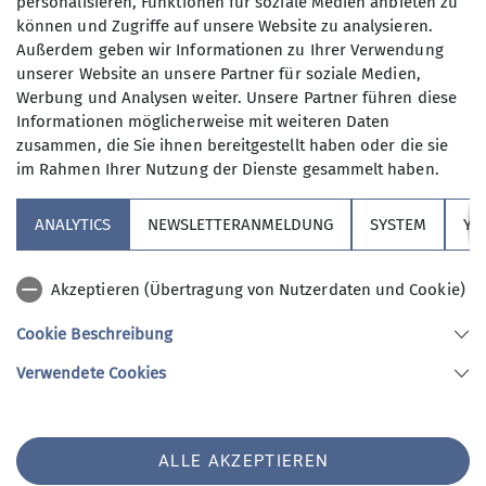
personalisieren, Funktionen für soziale Medien anbieten zu
können und Zugriffe auf unsere Website zu analysieren.
frank.soeder@dav-noerdlingen.de
Außerdem geben wir Informationen zu Ihrer Verwendung
unserer Website an unsere Partner für soziale Medien,
Werbung und Analysen weiter. Unsere Partner führen diese
Informationen möglicherweise mit weiteren Daten
zusammen, die Sie ihnen bereitgestellt haben oder die sie
im Rahmen Ihrer Nutzung der Dienste gesammelt haben.
ANALYTICS
NEWSLETTERANMELDUNG
SYSTEM
YO
Klettern Indoor - Termine und Events
Akzeptieren (Übertragung von Nutzerdaten und Cookie)
Cookie Beschreibung
Verwendete Cookies
Unsere
ALLE AKZEPTIEREN