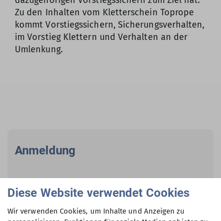
dazugehörigen Vorstiegssichern zum Ziel hat.
Zu den Inhalten vom Kletterschein Toprope
kommt Vorstiegssichern, Sicherungsverhalten,
im Vorstieg Klettern und Verhalten an der
Umlenkung.
Anmeldung
Kontakt
Diese Website verwendet Cookies
Wir verwenden Cookies, um Inhalte und Anzeigen zu
Frank Söder