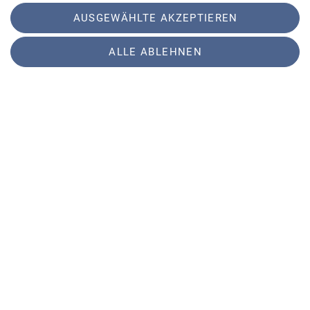
Kletterbetreuer
AUSGEWÄHLTE AKZEPTIEREN
(Indoor)
ALLE ABLEHNEN