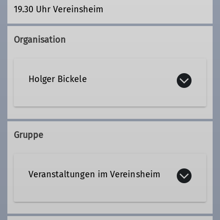
19.30 Uhr Vereinsheim
Organisation
Holger Bickele
huettenwart@dav-noerdlingen.de
Gruppe
Ämter
Veranstaltungen im Vereinsheim
Hüttenwart
Von Herbst bis Frühjahr haben wir in