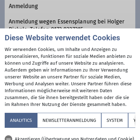
unserem Vereinsheim Freitags einen
Anmeldung
Themenabend mit Vorträgen,
Helferfest, Tourenvorstellung, Ehrung
Anmeldung wegen Essensplanung bei Holger
unserer langjährigen Mitglieder oder
Bickele, Telefon 0173 8327315
Jahreshauptversammlung. Die
Diese Website verwendet Cookies
Sektionsabende finden meist am
Anmeldung bis
Wir verwenden Cookies, um Inhalte und Anzeigen zu
dritten Freitag im Monat statt, aber
personalisieren, Funktionen für soziale Medien anbieten zu
nicht immer.
können und Zugriffe auf unsere Website zu analysieren.
30.10.2026
Außerdem geben wir Informationen zu Ihrer Verwendung
unserer Website an unsere Partner für soziale Medien,
Werbung und Analysen weiter. Unsere Partner führen diese
Informationen möglicherweise mit weiteren Daten
zusammen, die Sie ihnen bereitgestellt haben oder die sie
im Rahmen Ihrer Nutzung der Dienste gesammelt haben.
Sektion
ANALYTICS
NEWSLETTERANMELDUNG
SYSTEM
YO
Ehrenamt + Spenden
Akzeptieren (Übertragung von Nutzerdaten und Cookie)