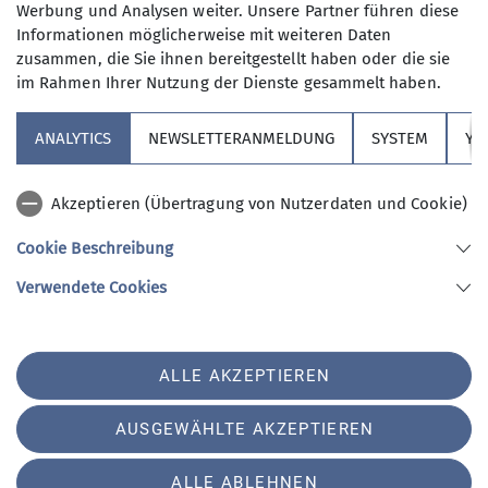
Kaffee und Kuchen ab 15.00 Uhr ein
Werbung und Analysen weiter. Unsere Partner führen diese
Schwätzchen zu halten. Je nach
Informationen möglicherweise mit weiteren Daten
Geschmack darf's auch mal ein
zusammen, die Sie ihnen bereitgestellt haben oder die sie
Weißbier sein. Die leckeren Kuchen
im Rahmen Ihrer Nutzung der Dienste gesammelt haben.
Sektion
werden abwechselnd mit viel Liebe
von den Teilnehmerinnen oder
ANALYTICS
NEWSLETTERANMELDUNG
SYSTEM
YO
Ehrenamt + Spenden
Teilnehmern des Kaffeetreffs
gebacken.
Akzeptieren (Übertragung von Nutzerdaten und Cookie)
Downloads
Jeder der möchte kann gerne bei uns
Cookie Beschreibung
im DAV Vereinsheim am Sportplatz
Verwendete Cookies
Berger Wiese vorbeischauen.
Sektion Nördlingen des Deutschen Alpenvereins e.V.
Neuzugänge sind herzlich willkommen.
Stegmühlweg 2 A
Einfach ganz zwanglos vorbeischauen!
86720 Nördlingen
ALLE AKZEPTIEREN
Im August und im Dezember findet
Telefon +499081290295
normalerweise kein Kaffeetreff statt.
Kontakt
AUSGEWÄHLTE AKZEPTIEREN
Da sich der Termin auch mal
verschieben kann, wird dieser
ALLE ABLEHNEN