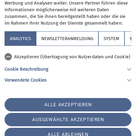
Kaffee und Kuchen ab 15.00 Uhr ein
Werbung und Analysen weiter. Unsere Partner führen diese
Schwätzchen zu halten. Je nach
Informationen möglicherweise mit weiteren Daten
Geschmack darf's auch mal ein
zusammen, die Sie ihnen bereitgestellt haben oder die sie
Weißbier sein. Die leckeren Kuchen
im Rahmen Ihrer Nutzung der Dienste gesammelt haben.
Sektion
werden abwechselnd mit viel Liebe
von den Teilnehmerinnen oder
ANALYTICS
NEWSLETTERANMELDUNG
SYSTEM
YO
Ehrenamt + Spenden
Teilnehmern des Kaffeetreffs
gebacken.
Akzeptieren (Übertragung von Nutzerdaten und Cookie)
Downloads
Jeder der möchte kann gerne bei uns
Cookie Beschreibung
im DAV Vereinsheim am Sportplatz
Verwendete Cookies
Berger Wiese vorbeischauen.
Sektion Nördlingen des Deutschen Alpenvereins e.V.
Neuzugänge sind herzlich willkommen.
Stegmühlweg 2 A
Einfach ganz zwanglos vorbeischauen!
86720 Nördlingen
ALLE AKZEPTIEREN
Im August und im Dezember findet
Telefon +499081290295
normalerweise kein Kaffeetreff statt.
Kontakt
AUSGEWÄHLTE AKZEPTIEREN
Da sich der Termin auch mal
verschieben kann, wird dieser
ALLE ABLEHNEN