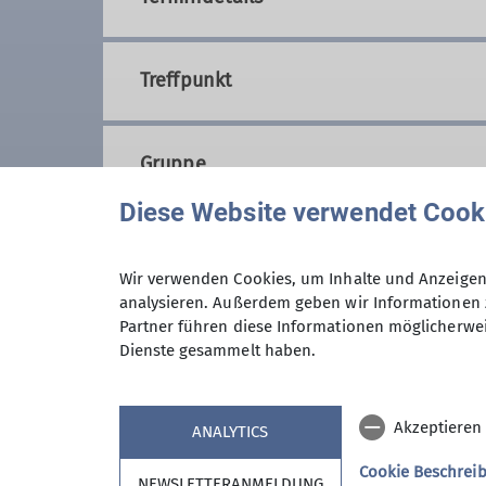
Treffpunkt
Gruppe
Diese Website verwendet Cook
Unterwegs als Familie
Wir verwenden Cookies, um Inhalte und Anzeigen 
analysieren. Außerdem geben wir Informationen 
Partner führen diese Informationen möglicherwei
Statt maximalen Höhenmetern u
Dienste gesammelt haben.
Vordergrund wie gemeinsam tobe
keine besonderen Voraussetzun
Ganz besonders laden wir Kinder 
Akzeptieren
ANALYTICS
Tour. Wir legen großen Wert dara
Nehmen. Wir sehen uns als Teil d
Cookie Beschrei
NEWSLETTERANMELDUNG