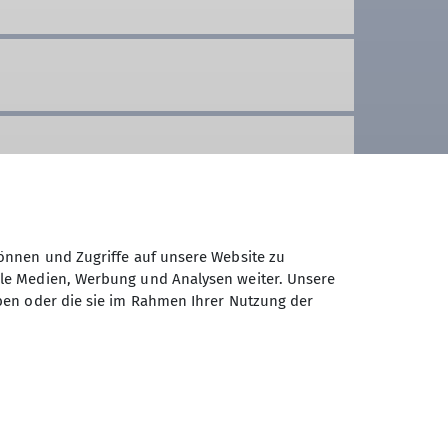
önnen und Zugriffe auf unsere Website zu
ale Medien, Werbung und Analysen weiter. Unsere
ben oder die sie im Rahmen Ihrer Nutzung der
d Stauseen bauen genauso im
en allgemeiner Fitness braucht ihr
ch kleinere Geschwister mit auf
– ein Austausch von Geben und
d der kann ganz unterschiedlich