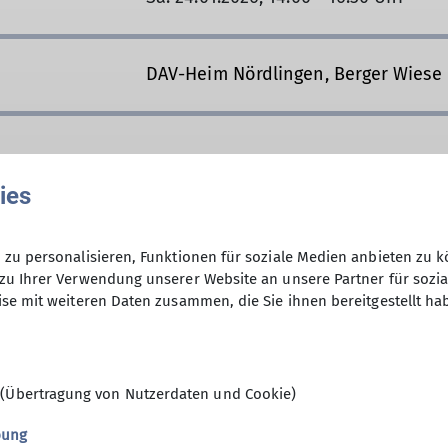
DAV-Heim Nördlingen, Berger Wiese
ies
zu personalisieren, Funktionen für soziale Medien anbieten zu k
zu Ihrer Verwendung unserer Website an unsere Partner für sozi
se mit weiteren Daten zusammen, die Sie ihnen bereitgestellt ha
nd Gipfelrekorden stehen bei uns Frösche fangen un
nd und spielend Abenteuer erleben. Außer ein bissch
gen, der Rest kommt nach und nach.
im Alter von 0 bis 6 Jahren ein, denn bei uns sind au
 (Übertragung von Nutzerdaten und Cookie)
uf, eine Gruppe zu sein, in die sich jeder einbringt 
er Sektion, die lebt vom Beitrag ihrer Mitglieder. Un
bung