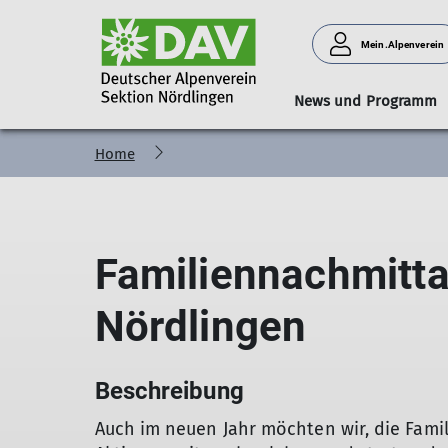
Mein.Alpenverein
News und Programm
Home
Albwanderungen
Galerie
Vorstand
Aktuelles
Familiengruppe
Bouldern
Hüttenteam
Tourenleiter
Bergwandern
Tourenberichte
Kaffeetreff
Karwendel-Höhenw
Jugendleiter*i
Bergsteige
Vereinsh
Familiennachmitt
Nördlingen
Beschreibung
Auch im neuen Jahr möchten wir, die Fami