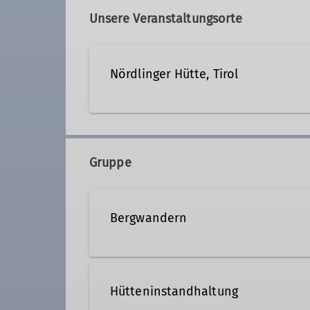
Unsere Veranstaltungsorte
Qualifikationen
Nördlinger Hütte, Tirol
Jugendleiter*in
Gruppe
Bergwandern
Von Tagestouren oder Mehrtage
statt. Die Schwierigkeit kann var
Hütteninstandhaltung
keine Sicherungskenntnisse no