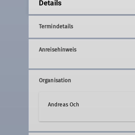
Details
Termindetails
Anreisehinweis
Organisation
Andreas Och
vorsitz2@dav-noerdlingen.