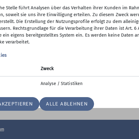
ls Schnupperteilnehmer bei einer einfachen Tagestou
che Stelle führt Analysen über das Verhalten ihrer Kunden im Rah
n, soweit sie uns ihre Einwilligung erteilen. Zu diesem Zweck w
rstellt. Die Erstellung der Nutzungsprofile erfolgt zu dem alleini
enamt + Spenden
Downloads
sern. Rechtsgrundlage für die Verarbeitung ihrer Daten ist Art. 6 Ab
e ein eigens bereitgestelltes System ein. Es werden keine Daten 
t
DAV Nördlingen-Mitgliedsantrag
ke verarbeitet.
DAV Nördlingen-Satzung
DAV-Leitbild
ies
Italien Sporthaftpflicht Winter
Zweck
Packliste Hüttentour
Erste Hilfe für Bergsportler (Broschür
Analyse / Statistiken
Tourenprogramm 2026
AKZEPTIEREN
ALLE ABLEHNEN
um