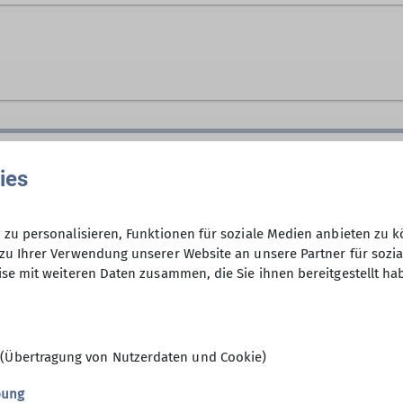
nd wohnhaften ehrenamtlichen Helfer automatisch übe
rn. Bei unseren Touren sind wir oft im weglosen Gel
z. Teilweise kann auch eine Sicherung notwendig sein.
nd Gipfelrekorden stehen bei uns Frösche fangen un
nd und spielend Abenteuer erleben. Außer ein bissch
Verbindliche Anmeldung bei Andi O
gen, der Rest kommt nach und nach.
ies
noerdlingen.de
im Alter von 0 bis 6 Jahren ein, denn bei uns sind au
uf, eine Gruppe zu sein, in die sich jeder einbringt 
er Sektion, die lebt vom Beitrag ihrer Mitglieder. Un
zu personalisieren, Funktionen für soziale Medien anbieten zu k
zu Ihrer Verwendung unserer Website an unsere Partner für sozi
en Spaß, eigene Erfahrungen weitergeben zu können u
Fahrpreis Erw. 30 €, Kind 15 €, Nicht
se mit weiteren Daten zusammen, die Sie ihnen bereitgestellt ha
ern sich um den organisatorischen Rahmen ihrer Tour (
inschaftsunternehmungen und keine Führungstouren. D
Wohlergehen und das seiner (Enkel-)Kinder verantwort
 (Übertragung von Nutzerdaten und Cookie)
risch die alpine Natur entdecken – unsere Familiengr
rschiedene Aktivitäten im Gebirge oder Flachland er
bung