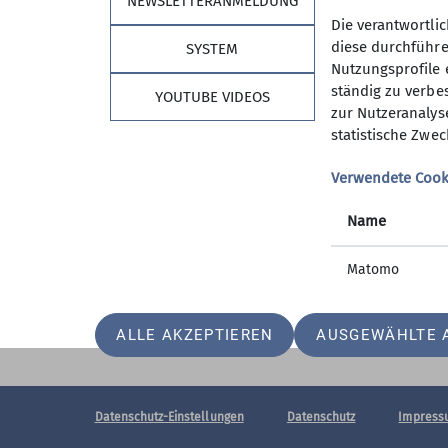
NEWSLETTERANMELDUNG
Kommt doch einfach mal mit – a
Die verantwortli
diese durchführe
SYSTEM
Nutzungsprofile e
Sektion
Ehr
ständig zu verbes
YOUTUBE VIDEOS
zur Nutzeranalys
Bankverbindung
Ehrenam
statistische Zwec
Mitglied werden
Spenden
Newsletter
Verwendete Cook
Geschäftsstelle
Name
Matomo
ALLE AKZEPTIEREN
AUSGEWÄHLTE 
Datenschutz-Einstellungen
Datenschutz
Impress