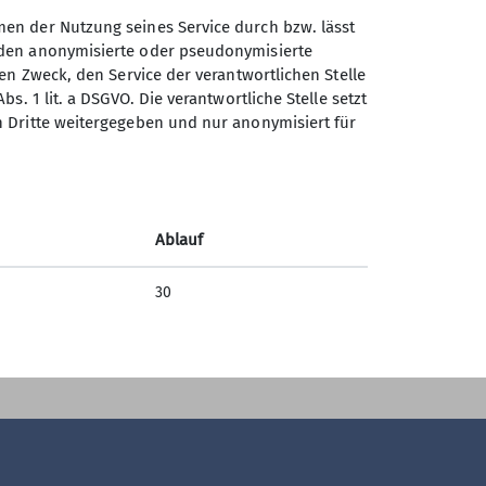
r auch ohne Mitgliedschaft!
men der Nutzung seines Service durch bzw. lässt
erden anonymisierte oder pseudonymisierte
Sektion Nördlingen des
gen Zweck, den Service der verantwortlichen Stelle
Deutschen Alpenvereins e.V.
s. 1 lit. a DSGVO. Die verantwortliche Stelle setzt
an Dritte weitergegeben und nur anonymisiert für
Stegmühlweg 2 A
86720 Nördlingen
Telefon +499081290295
Ablauf
Kontakt
e)
30