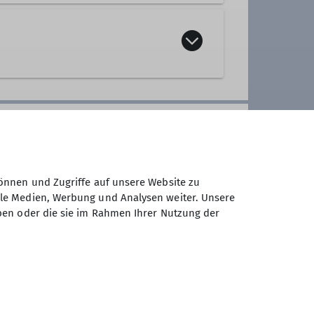
r die VBG unfallversichert.
ände unterwegs. Dabei kommen auch
d Stauseen bauen genauso im
en allgemeiner Fitness braucht ihr
ch, Mail: andreas.och@dav-
ch kleinere Geschwister mit auf
– ein Austausch von Geben und
d der kann ganz unterschiedlich
önnen und Zugriffe auf unsere Website zu
ale Medien, Werbung und Analysen weiter. Unsere
nd zu erleben, wie unsere Kinder
mitglieder Erw. 40 €, Kind 25 €.
ben oder die sie im Rahmen Ihrer Nutzung der
z. B. Termin, Treffpunkt, Ziel
u selbst bist während der
lich.
uppe richtet sich an alle, die
leben möchten.