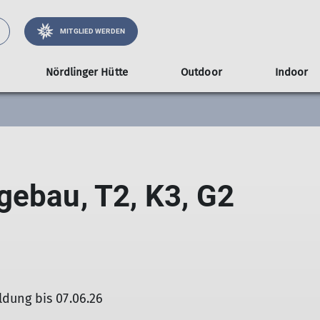
MITGLIED WERDEN
Nördlinger Hütte
Outdoor
Indoor
eg
nnen
n
eim
Senioren
Hochtouren
Klettern
Kontakt/Reservierung
Mitgliedschaft + Service
Jubi Bad Hindelang
Klettern
Ausbildung+Kurse
Veranstaltungen im Vereinsheim
Klettersteiggehen
Anreise+Zustiege
Sektionsshop
Jugendpro
Veranst
Mounta
Hütte
gebau, T2, K3, G2
dung bis 07.06.26