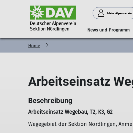
Mein.Alpenverein
News und Programm
Home
Albwanderungen
Galerie
Vorstand
Aktuelles
Familiengruppe
Bouldern
Hüttenteam
Tourenleiter
Bergwandern
Tourenberichte
Kaffeetreff
Karwendel-Höhenw
Jugendleiter*i
Bergsteige
Vereinsh
Arbeitseinsatz We
Beschreibung
Arbeitseinsatz Wegebau, T2, K3, G2
Wegegebiet der Sektion Nördlingen, Anmel