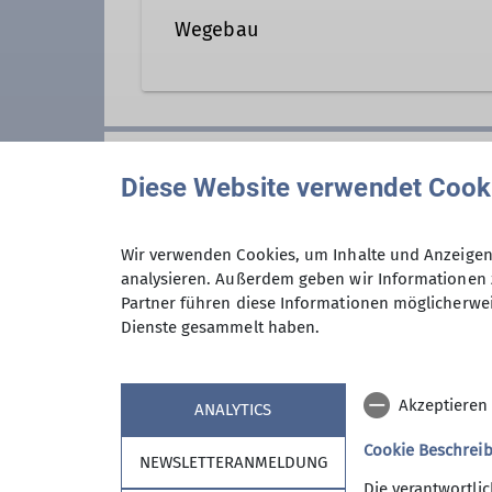
Wegebau
So funktioniert's:
Du kannst dich für einen Arbeit
Anmeldung
ein gewisses Maß an Ausdauer u
Diese Website verwendet Cook
wegewart@dav-noerdlingen.de
.
Unsere Sektion betreut ein Weg
den Wegen rund um unsere Nördli
Wir verwenden Cookies, um Inhalte und Anzeigen 
analysieren. Außerdem geben wir Informationen 
Anmeldung bis
Partner führen diese Informationen möglicherwei
Der Arbeitseinsatz beginnt mit 
Dienste gesammelt haben.
Vereinsheim. Nach getaner Arbe
gemütlicher Atmosphäre auf dic
Richtung Heimat.
Akzeptieren
ANALYTICS
Beim DAV sind alle in Deutschla
Cookie Beschrei
NEWSLETTERANMELDUNG
Die verantwortli