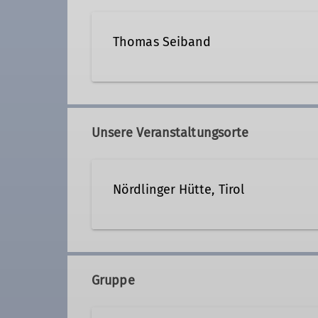
Thomas Seiband
thomas.seiband@dav-noerd
Unsere Veranstaltungsorte
Qualifikationen
Nördlinger Hütte, Tirol
Jugendleiter*in
Trainer*in C Be
Gruppe