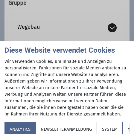
Gruppe
Ämter
Wegebau
Wegewart
Diese Website verwendet Cookies
So funktioniert's:
Du kannst dich für einen
Anmeldung
Wir verwenden Cookies, um Inhalte und Anzeigen zu
Arbeitseinsatz rund um unser Netz aus
personalisieren, Funktionen für soziale Medien anbieten zu
Bergwegen und alpinen Steigen
können und Zugriffe auf unsere Website zu analysieren.
Anmeldung möglichst bis 30.08.2025
begeistern und bringst ein gewisses
Außerdem geben wir Informationen zu Ihrer Verwendung
unserer Website an unsere Partner für soziale Medien,
Maß an Ausdauer und
Werbung und Analysen weiter. Unsere Partner führen diese
handwerklichem Geschick mit? Dann
Informationen möglicherweise mit weiteren Daten
melde dich gern bei Thomas unter
zusammen, die Sie ihnen bereitgestellt haben oder die sie
wegewart@dav-noerdlingen.de
.
im Rahmen Ihrer Nutzung der Dienste gesammelt haben.
Unsere Sektion betreut ein Wegenetz
Sektion
von ca. 17 km. In wechselnder
ANALYTICS
NEWSLETTERANMELDUNG
SYSTEM
YO
Besetzung nimmt Thomas mit euch