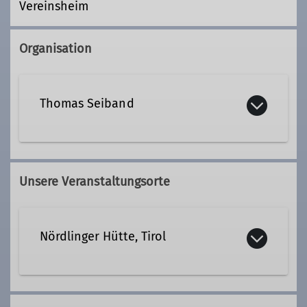
Vereinsheim
Organisation
Thomas Seiband
thomas.seiband@dav-
noerdlingen.de
Unsere Veranstaltungsorte
Qualifikationen
Nördlinger Hütte, Tirol
Jugendleiter*in
Trainer*in C Bergsteigen