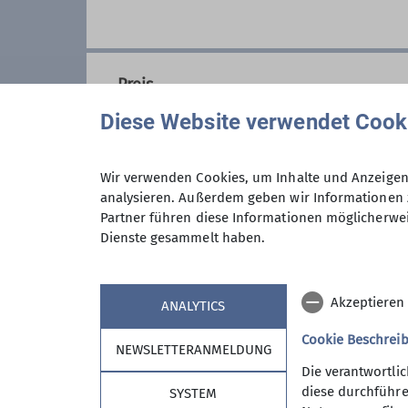
Da wir als Senioren relativ flex
Gruppe erfahrt ihr, wer die Wand
Wir treffen uns meistens am dri
Fitness auf einer kurzen, mittl
Preis
im Winterhalbjahr auch herzlich
Diese Website verwendet Cook
Wir wollen auch im Alter geistig
schließen auch noch neue Freun
willkommen! Vielleicht habt ihr 
Wir verwenden Cookies, um Inhalte und Anzeigen 
Ihr habt Fragen oder möchtet i
analysieren. Außerdem geben wir Informationen 
Maximale Teilnehmeranzahl
Partner führen diese Informationen möglicherwei
senioren@dav-noerdlingen.de).
Dienste gesammelt haben.
Und natürlich gerne auch an u
Akzeptieren
ANALYTICS
Cookie Beschrei
NEWSLETTERANMELDUNG
Die verantwortli
diese durchführe
SYSTEM