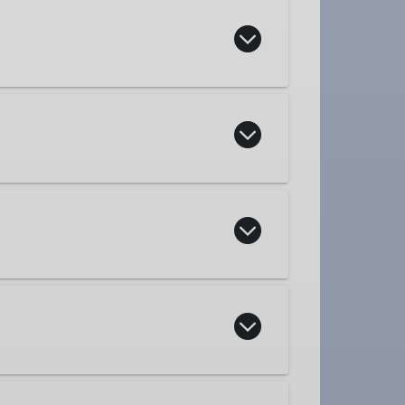
chte, kann sich uns gern
hwerk, einen kleinen Tagesrucksack
ung und eine Weinbergwanderung im
ände unterwegs. Dabei kommen auch
nden stets auf markierten Wegen