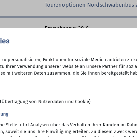
Tourenoptionen Nordschwabenbus 2
ibel sind, organisieren wir uns eher kurzfristig über e
erung organisiert und wo der Treffpunkt ist.
tten Mittwoch im Monat zum Wandern. An diesem Tag te
eren oder langen Strecke unterwegs. Wer möchte und di
Erwachsene: 20 €
 zu den 14tägigen
Albwanderungen
unserer Sektion a
Kinder: 12 €
ies
 und körperlich möglichst fit bleiben. In unserer Rund
dschaften. Aus diesen Grund sind Neuzugänge in unse
auch Ideen mit neuen Aktivitäten, speziell für unsere
zu personalisieren, Funktionen für soziale Medien anbieten zu k
n die WhatsApp-Gruppe aufgenommen werden, dann sch
zu Ihrer Verwendung unserer Website an unsere Partner für sozi
18
se mit weiteren Daten zusammen, die Sie ihnen bereitgestellt ha
nserem monatlichen
Kaffeetreff
im Vereinsheim vorbeisc
 (Übertragung von Nutzerdaten und Cookie)
bung
che Stelle führt Analysen über das Verhalten ihrer Kunden im Rah
n, soweit sie uns ihre Einwilligung erteilen. Zu diesem Zweck w