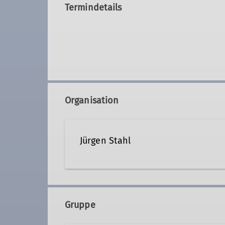
Termindetails
Organisation
Jürgen Stahl
juergen.stahl@dav-noerdlin
Gruppe
Ämter