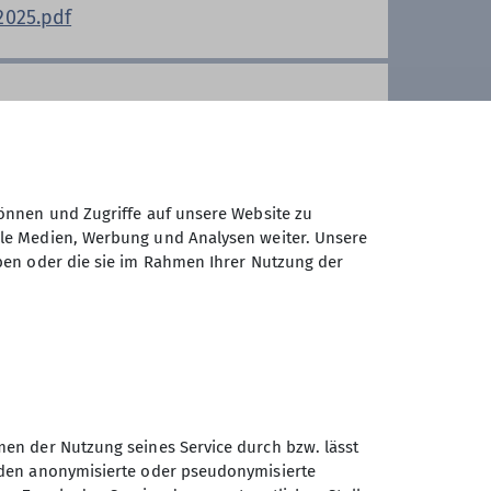
025.pdf
ine WhatsApp-Gruppe. Über die
ilen wir uns auf und sind je nach
e entsprechende Kondition hat, ist
m Sonntag eingeladen.
e treffen wir Gleichgesinnte und
rer Gruppe immer herzlich
 Seniorengruppe?
önnen und Zugriffe auf unsere Website zu
reibt an Hans-Peter-Bette (Mail:
ale Medien, Werbung und Analysen weiter. Unsere
ben oder die sie im Rahmen Ihrer Nutzung der
hauen...!
men der Nutzung seines Service durch bzw. lässt
erden anonymisierte oder pseudonymisierte
Sektion Nördlingen des