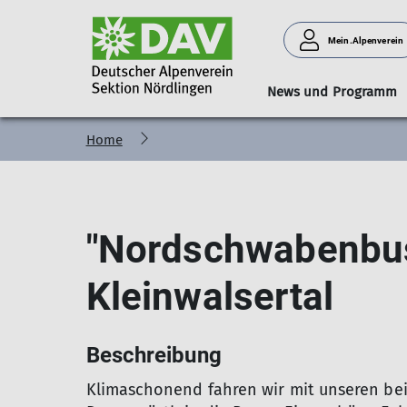
Mein.Alpenverein
News und Programm
Home
Albwanderungen
Galerie
Vorstand
Aktuelles
Familiengruppe
Bouldern
Hüttenteam
Tourenleiter
Bergwandern
Tourenberichte
Kaffeetreff
Karwendel-Höhenw
Jugendleiter*i
Bergsteige
Vereinsh
"Nordschwabenbus
Kleinwalsertal
Beschreibung
Klimaschonend fahren wir mit unseren bei