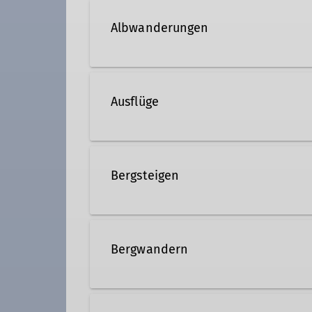
Albwanderungen
Beirat
Familiengruppe
Wer das Ries und seine Umgebun
anschließen. Dazu brauchst du l
Ausflüge
und evtl. Stöcke.
In den letzten Jahren standen 
Fränkischen auf dem Programm.
Bergsteigen
Bergsteigen ist mehr als Wande
die Kraxleinheiten nicht zu kur
Bergwandern
Von Tagestouren oder Mehrtage