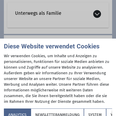
Unterwegs als Familie
Statt maximalen Höhenmetern und
Gipfelrekorden stehen bei uns Frösche
Anmeldung
Diese Website verwendet Cookies
fangen und Stauseen bauen genauso
im Vordergrund wie gemeinsam
Katrin Ott
Wir verwenden Cookies, um Inhalte und Anzeigen zu
tobend und spielend Abenteuer
Tel./WhatsApp 0160 859 3 849 oder
personalisieren, Funktionen für soziale Medien anbieten zu
erleben. Außer ein bisschen
können und Zugriffe auf unsere Website zu analysieren.
mail@katrin-ott.de
allgemeiner Fitness braucht ihr keine
Außerdem geben wir Informationen zu Ihrer Verwendung
besonderen Voraussetzungen, der
unserer Website an unsere Partner für soziale Medien,
Werbung und Analysen weiter. Unsere Partner führen diese
Rest kommt nach und nach.
Informationen möglicherweise mit weiteren Daten
Ganz besonders laden wir Kinder im
zusammen, die Sie ihnen bereitgestellt haben oder die sie
Alter von 0 bis 6 Jahren ein, denn bei
im Rahmen Ihrer Nutzung der Dienste gesammelt haben.
uns sind auch kleinere Geschwister
Sektion
mit auf Tour. Wir legen großen Wert
ANALYTICS
NEWSLETTERANMELDUNG
SYSTEM
YO