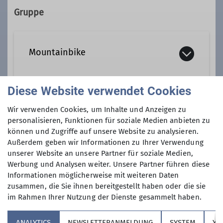
86720 Nördlingen
Gruppe
Details
Mountainbike
Diese Website verwendet Cookies
Hinweis: Für alle Touren sind ein
funktionsfähiges Mountainbike/E-
Anmeldung
Wir verwenden Cookies, um Inhalte und Anzeigen zu
Mountainbike, Helm, Handschuhe und
personalisieren, Funktionen für soziale Medien anbieten zu
Licht (auch im Sommer) Pflicht.
können und Zugriffe auf unsere Website zu analysieren.
Tobias Oppel, Mail: tobioscar@web.de
Interessierte können sich gerne bei
Außerdem geben wir Informationen zu Ihrer Verwendung
unserer Website an unsere Partner für soziale Medien,
den unten aufgeführten
Werbung und Analysen weiter. Unsere Partner führen diese
Ansprechpartnern melden oder
Informationen möglicherweise mit weiteren Daten
einfach spontan vorbeikommen. Wir
zusammen, die Sie ihnen bereitgestellt haben oder die sie
freuen uns auf euch!
im Rahmen Ihrer Nutzung der Dienste gesammelt haben.
Für Interessierte ohne
Sektion
Vereinsmitgliedschaft beim DAV
ANALYTICS
NEWSLETTERANMELDUNG
SYSTEM
YO