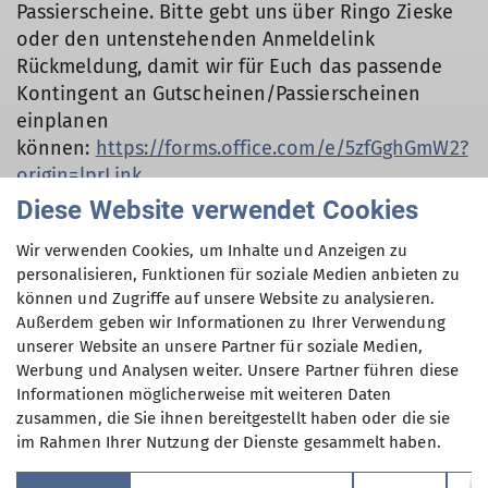
Passierscheine. Bitte gebt uns über Ringo Zieske
oder den untenstehenden Anmeldelink
Rückmeldung, damit wir für Euch das passende
Kontingent an Gutscheinen/Passierscheinen
einplanen
können:
https://forms.office.com/e/5zfGghGmW2?
origin=lprLink
Diese Website verwendet Cookies
Treffpunkt: Samstag, 13.09.2025 / 13:15 Uhr vor
dem Berger Tor.
Wir verwenden Cookies, um Inhalte und Anzeigen zu
personalisieren, Funktionen für soziale Medien anbieten zu
Je mehr mitlaufen desto mehr Spaß macht es
können und Zugriffe auf unsere Website zu analysieren.
natürlich!
Außerdem geben wir Informationen zu Ihrer Verwendung
unserer Website an unsere Partner für soziale Medien,
Werbung und Analysen weiter. Unsere Partner führen diese
Informationen möglicherweise mit weiteren Daten
zusammen, die Sie ihnen bereitgestellt haben oder die sie
im Rahmen Ihrer Nutzung der Dienste gesammelt haben.
Sektion