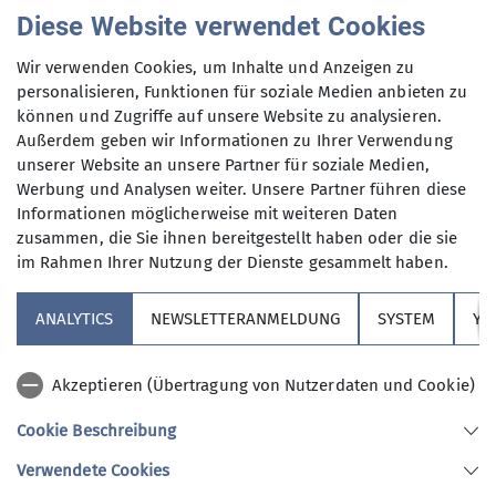
Diese Website verwendet Cookies
gemeinsam aktiv in der Natur unterwegs zu sein,
ob auf dem Rad, am Fels, im Schnee oder bei
Wir verwenden Cookies, um Inhalte und Anzeigen zu
unserem Hüttenprojekt, ist jederzeit herzlich
personalisieren, Funktionen für soziale Medien anbieten zu
willkommen, uns kennenzulernen.
können und Zugriffe auf unsere Website zu analysieren.
Außerdem geben wir Informationen zu Ihrer Verwendung
unserer Website an unsere Partner für soziale Medien,
Werbung und Analysen weiter. Unsere Partner führen diese
Informationen möglicherweise mit weiteren Daten
zusammen, die Sie ihnen bereitgestellt haben oder die sie
im Rahmen Ihrer Nutzung der Dienste gesammelt haben.
Sektion
ANALYTICS
NEWSLETTERANMELDUNG
SYSTEM
YO
Ehrenamt + Spenden
Akzeptieren (Übertragung von Nutzerdaten und Cookie)
Downloads
Cookie Beschreibung
Verwendete Cookies
Sektion Nördlingen des Deutschen Alpenvereins e.V.